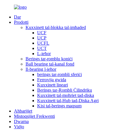
Dar
Prodotti
Kuxxinett tal-blokka tal-imħaded
UCF
UCP
UCFL
UCT
L-ieħor
Berings tar-romblu koniċi
Ball bearing tal-kanal fond
Il-bearing l-ieħor
berings tar-rombli sferiċi
Ferrovija gwida
Kuxxinett lineari
Berings tar-Rombli Ċilindriku
Kuxxinett tal-moħriet tad-diska
Kuxxinett tal-Hub tad-Diska Agri
Kisi tal-berings maqsum
Aħbarijiet
Mistoqsijiet Frekwenti
Dwarna
Vidjo