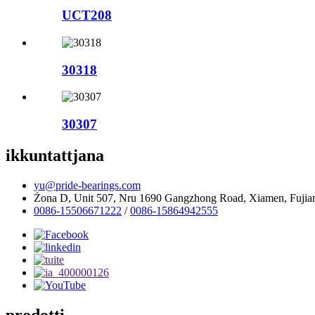
UCT208
30318
30307
ikkuntattjana
yu@pride-bearings.com
Żona D, Unit 507, Nru 1690 Gangzhong Road, Xiamen, Fujian
0086-15506671222
/
0086-15864942555
prodotti