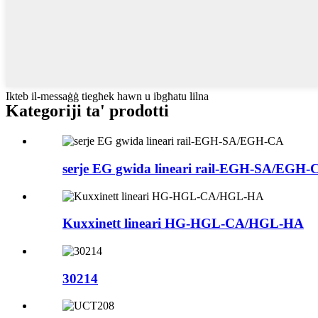
Ikteb il-messaġġ tiegħek hawn u ibgħatu lilna
Kategoriji ta' prodotti
serje EG gwida lineari rail-EGH-SA/EGH-
Kuxxinett lineari HG-HGL-CA/HGL-HA
30214