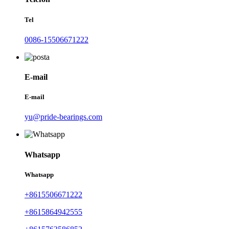
Tel
0086-15506671222
E-mail
E-mail
yu@pride-bearings.com
Whatsapp
Whatsapp
+8615506671222
+8615864942555