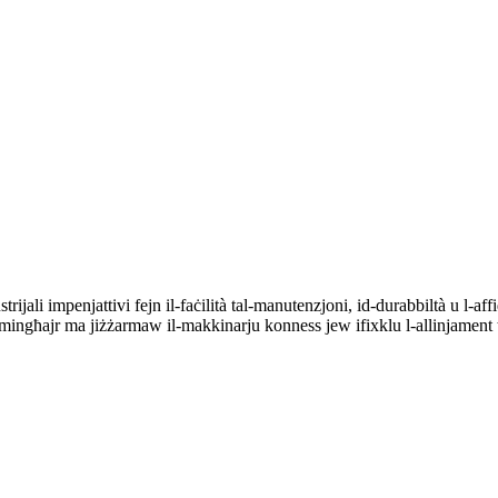
jali impenjattivi fejn il-faċilità tal-manutenzjoni, id-durabbiltà u l-af
s mingħajr ma jiżżarmaw il-makkinarju konness jew ifixklu l-allinjament 