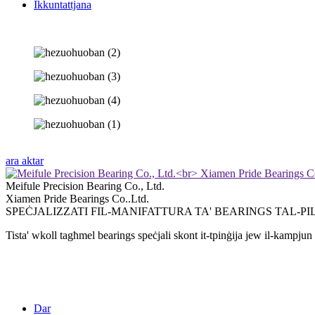
Ikkuntattjana
ara aktar
Meifule Precision Bearing Co., Ltd.
Xiamen Pride Bearings Co..Ltd.
SPEĊJALIZZATI FIL-MANIFATTURA TA' BEARINGS TAL-P
Tista' wkoll tagħmel bearings speċjali skont it-tpinġija jew il-kampjun 
Dar