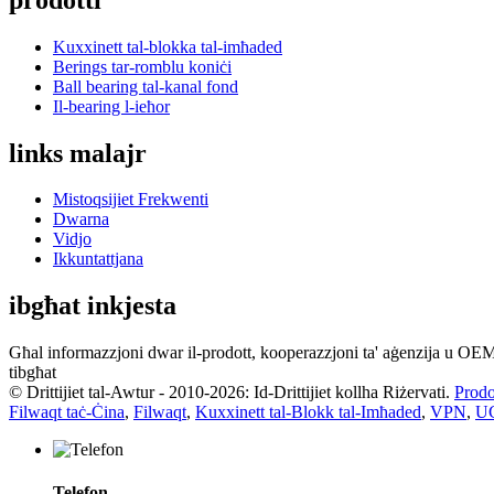
Kuxxinett tal-blokka tal-imħaded
Berings tar-romblu koniċi
Ball bearing tal-kanal fond
Il-bearing l-ieħor
links malajr
Mistoqsijiet Frekwenti
Dwarna
Vidjo
Ikkuntattjana
ibgħat inkjesta
Għal informazzjoni dwar il-prodott, kooperazzjoni ta' aġenzija u OEM
tibgħat
© Drittijiet tal-Awtur - 2010-2026: Id-Drittijiet kollha Riżervati.
Prodo
Filwaqt taċ-Ċina
,
Filwaqt
,
Kuxxinett tal-Blokk tal-Imħaded
,
VPN
,
UC
Telefon