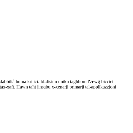
fidabbiltà huma kritiċi. Id-disinn uniku tagħhom f'żewġ biċċiet
tax-xaft. Hawn taħt jinsabu x-xenarji primarji tal-applikazzjoni