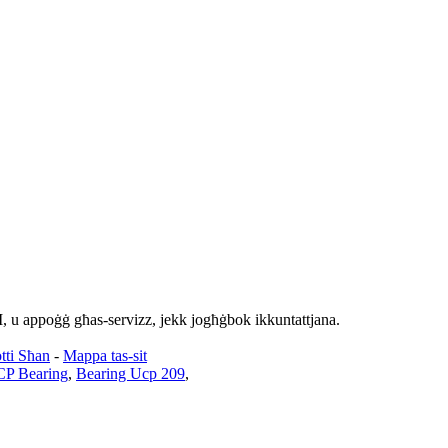
, u appoġġ għas-servizz, jekk jogħġbok ikkuntattjana.
tti Sħan
-
Mappa tas-sit
P Bearing
,
Bearing Ucp 209
,