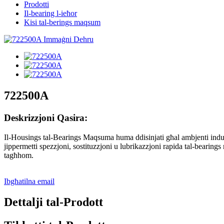
Prodotti
Il-bearing l-ieħor
Kisi tal-berings maqsum
722500A
Deskrizzjoni Qasira:
Il-Housings tal-Bearings Maqsuma huma ddisinjati għal ambjenti industri
jippermetti spezzjoni, sostituzzjoni u lubrikazzjoni rapida tal-bearing
tagħhom.
Ibgħatilna email
Dettalji tal-Prodott