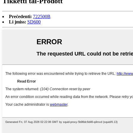
Tikketti tal-Prodott
Preċedenti:
722500B
Li jmiss:
SD600